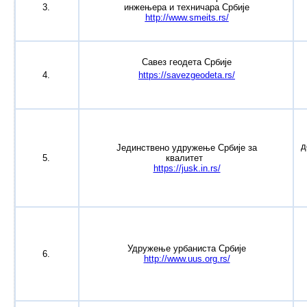
3.
инжењера и техничара Србије
http://www.smeits.rs/
Савез геодета Србије
4.
https://savezgeodeta.rs/
д
Јединствено удружење Србије за
5.
квалитет
https://jusk.in.rs/
Удружење урбаниста Србије
6.
http://www.uus.org.rs/