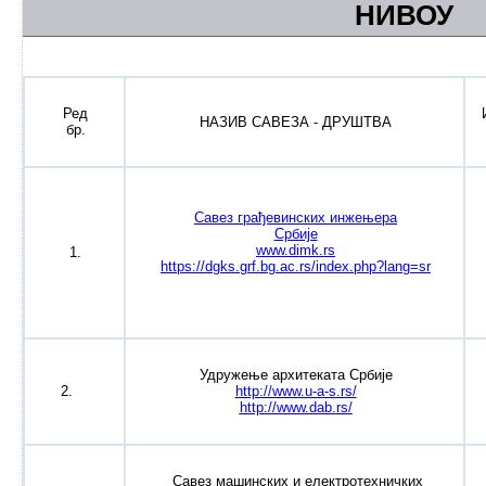
НИВОУ
Ред
НАЗИВ САВЕЗА - ДРУШТВА
бр.
Савез грађевинских инжењера
Србије
www.dimk.rs
1.
https://dgks.grf.bg.ac.rs/index.php?lang=sr
Удружење архитеката Србије
2.
http://www.u-a-s.rs/
http://www.dab.rs/
Савез машинских и електротехничких