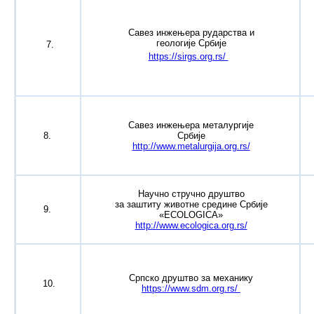
Савез инжењера рударства и
геологије Србије
7.
https://sirgs.org.rs/
Савез инжењера металургије
8.
Србије
http://www.metalurgija.org.rs/
Научно стручно друштво
за заштиту животне средине Србије
9.
«ECOLOGICA»
http://www.ecologica.org.rs/
Српско друштво за механику
10.
https://www.sdm.org.rs/