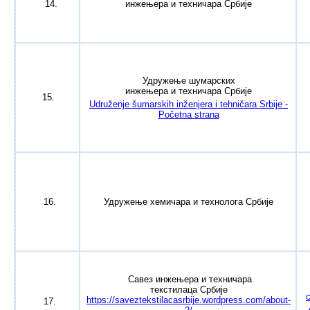
14.
инжењера и техничара Србије
Удружење шумарских
инжењера и техничара Србије
15.
Udruženje šumarskih inženjera i tehničara Srbije -
Početna strana
16.
Удружење хемичара и технолога Србије
Савез инжењера и техничара
текстилаца Србије
https://saveztekstilacasrbije.wordpress.com/about-
17.