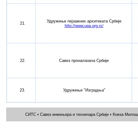
Удружење пејзажних архитеката Србије
21.
http://www.upa.org.rs/
22.
Савез проналазача Србије
23.
Удружење "Изградња"
СИТС • Савез инжењера и техничара Србије • Кнеза Милоша 