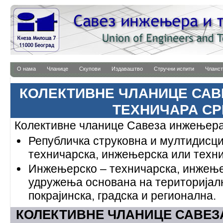
О нама
Чланице
Скупови
Издаваштво
Стручни испити
Чланст
КОЛЕКТИВНЕ ЧЛАНИЦЕ САВ
ТЕХНИЧАРА СР
Колективне чланице Савеза инжењера 
Републичка струковна и мултидисц
техничарска, инжењерска или техн
Инжењерско – техничарска, инжење
удружења основана на територијал
покрајинска, градска и регионална.
КОЛЕКТИВНЕ ЧЛАНИЦЕ САВЕЗ