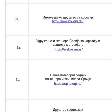
Инжењерско друштво за корозију
11.
http://www.idk.org.rs/
Удружење инжењера Србије за корозију и
заштиту материјала
12.
https://uiskozam.rs/
Савез пољопривредних
инжењера и техничара Србије
13.
https://spits.org.rs/
Друштво геолошких