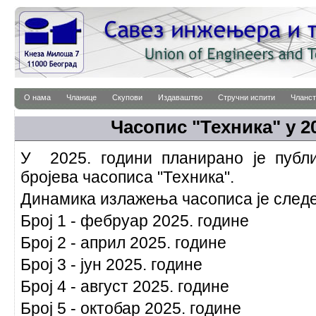
О нама
Чланице
Скупови
Издаваштво
Стручни испити
Чланст
Часопис "Техника" у 2
У 2025. години планирано је публ
бројева часописа "Техника".
Динамика излажења часописа је след
Број 1 - фебруар 2025. године
Број 2 - април 2025. године
Број 3 - јун 2025. године
Број 4 - август 2025. године
Број 5 - октобар 2025. године