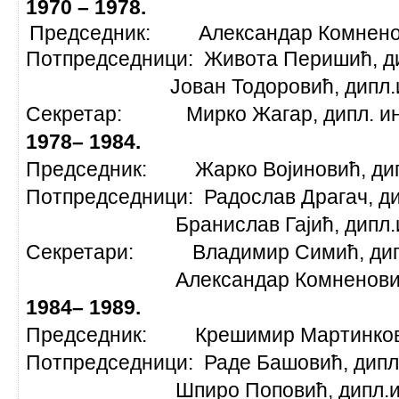
1970 – 1978.
Председник: Александар Комненови
Потпредседници: Живота Перишић, ди
Јован Тодоровић, дип
Секретар: Мирко Жагар, дип
1978– 1984.
Председник: Жарко Војиновић, дип
Потпредседници: Радослав Драгач, ди
Бранислав Гајић, д
Секретари: Владимир Симић, дипл
Александар Комненовић, д
1984– 1989.
Председник: Крешимир Мартинкови
Потпредседници: Раде Башовић, дипл
Шпиро Поповић, ди