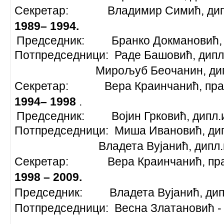
Секретар: Владимир Симић, д
1989– 1994.
Председник: Бранко Докмановић, д
Потпредседници: Раде Башовић, дип
Мирољуб Беочанин, д
Секретар: Вера Краинчанић, пра
1994– 1998
.
Председник: Војин Грковић, дипл.
Потпредседници: Миша Ивановић, дип
Владета Вујанић, д
Секретар: Вера Краинчанић, пра
1998 – 2009.
Председник: Владета Вујанић, дип
Потпредседници: Весна Златановић -