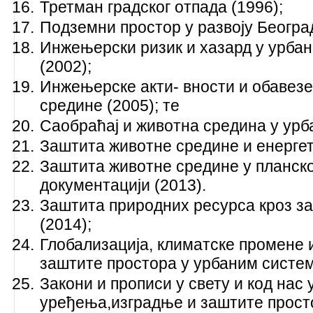
Третман градског отпада (1996);
Подземни простор у развоју Београд
Инжењерски ризик и хазард у урба
(2002);
Инжењерске акти- вности и обавезе
средине (2005); те
Саобраћај и животна средина у урб
Заштита животне средине и енергет
Заштита животне средине у планској
документацији (2013).
Заштита природних ресурса кроз з
(2014);
Глобализација, климатске промене 
заштите простора у урбаним систем
Закони и прописи у свету и код нас
уређења,изградње и заштите просто