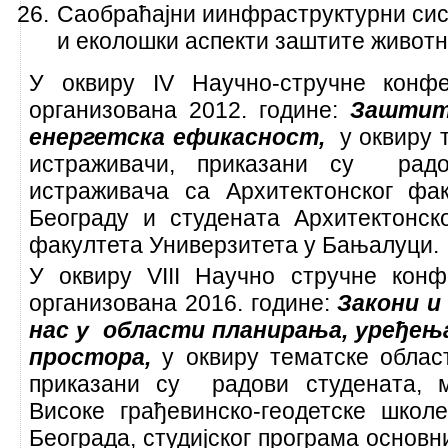
Саобраћајни иинфраструктурни сис
и еколошки аспекти заштите животн
У оквиру IV Научно-стручне конфе
организована 2012. године:
Заштит
енергетска ефикасност,
у оквиру
истраживачи, приказани су радо
истраживача са Архитектонског фа
Београду и студената Архитектонско
факултета Универзитета у Бањалуци
У оквиру VIII Научно стручне конф
организована 2016. године:
Закони и
нас у области планирања, уређењ
простора,
у оквиру тематске обла
приказани су радови студената, 
Високе грађевинско-геодетске школе
Београда, студијског програма основн