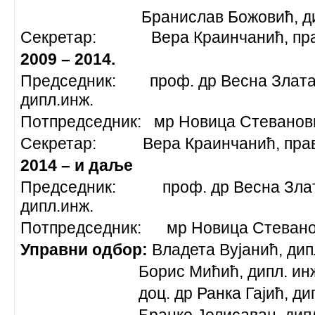
Бранислав Божовић, 
Секретар: Вера Краинчанић, пра
2009 – 2014.
Председник: проф. др Весна Златан
дипл.инж.
Потпредседник: мр Новица Стеванови
Секретар: Вера Краинчанић, пра
2014 – и даље
Председник: проф. др Весна Злата
дипл.инж.
Потпредседник: мр Новица Стеван
Управни одбор:
Владета Вујанић, дип
Борис Мићић, дипл. ин
доц. др Ранка Гајић, дипл.