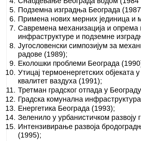
Снабдевање Београда водом (1984 
Подземна изградња Београда (1987
Примена нових мерних јединица и 
Савремена механизација и опрема 
инфраструктуре и подземне изгра
Југословенски симпозијум за механ
радове (1989);
Еколошки проблеми Београда (1990
Утицај термоенергетских објеката у
квалитет ваздуха (1991);
Третман градског отпада у Београду
Градска комунална инфраструктура 
Енергетика Београда (1993);
Зеленило у урбанистичком развоју г
Интензивирање развоја бродоградњ
(1995);