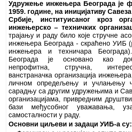
Удружење инжењера Београда је ф
1959. године, на иницијативу Савез
Србије, институисаног кроз орг
инжењерско – техничких организа
трајању и раду било које стручне асо
инжењера Београда - скраћено УИБ (
инжењера и техничара Београда
Београда је основано као доб
непрофитна, стручна, интерес
ванстраначка организација инжењера
личном опредељењу и учлањењу ч
сарадњу са другим удружењима и Сав
организацијама, привредним друштв
бази међусобног уважавања, уз
самосталности у раду.
Основни циљеви и задаци УИБ-а су: