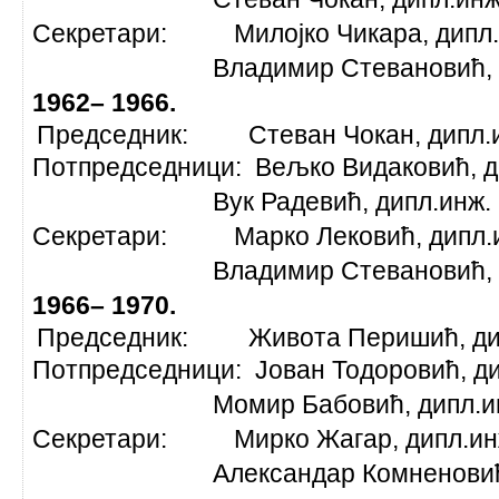
Секретари: Милојко Чикара, дипл.
Владимир Стевановић, дип
1962– 1966.
Председник: Стеван Чокан, дипл.и
Потпредседници: Вељко Видаковић, д
Вук Радевић, дипл.ин
Секретари: Марко Лековић, дипл.и
Владимир Стевановић, дип
1966– 1970.
Председник: Живота Перишић, дип
Потпредседници: Јован Тодоровић, ди
Момир Бабовић, ди
Секретари: Мирко Жагар, дипл.инж
Александар Комненовић, д