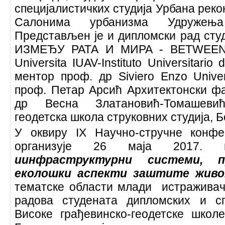
специјалистичких студија Урбана реко
Салонима урбанизма Удружења
Представљен је и дипломски рад сту
ИЗМЕЂУ РАТА И МИРА - BETWEEN
Universita IUAV-Instituto Universitario d
ментор проф. др Siviero Enzo Unive
проф. Петар Арсић Архитектонски фа
др Весна Златановић-Томашевић,
геодетска школа струковних студија, Б
У оквиру IX Научно-стручне конфе
организује 26 маја 2017.
иинфраструктурни системи, 
еколошки аспекти заштите живо
тематске области млади истраживач
радова студената дипломских и сп
Високе грађевинско-геодетске школе