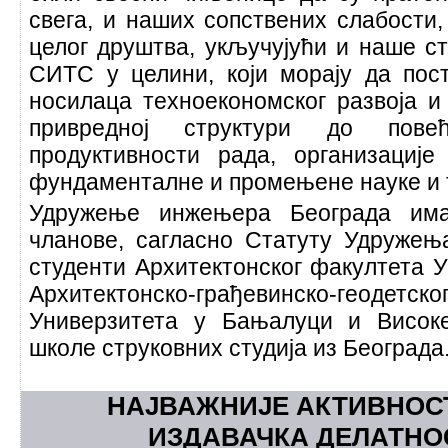
свега, и наших сопствених слабости, 
целог друштва, укључујући и наше с
СИТС у целини, који морају да пост
носилаца техноекономског развоја и
привредној структури до по
продуктивности рада, организациј
фундаменталне и промењене науке и 
Удружење инжењера Београда им
чланове, сагласно Статуту Удружењ
студенти Архитектонског факултета У
Архитектонско-грађевинско-ге
Универзитета у Бањалуци и Високе
школе струковних студија из Београда
НАЈВАЖНИЈЕ АКТИВНОСТ
ИЗДАВАЧКА ДЕЛАТНОС