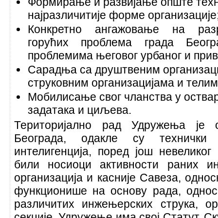
Формирање и развијање опште техни
најразличитије форме организације
Конкретно ангажовање на разр
горућих проблема града Беог
проблемима његовог урбаног и прив
Сарадња са друштвеним организаци
струковним организацијама и телим
Мобилисање свог чланства у оств
задатака и циљева.
Територијално рад Удружења је о
Београда, одакле су технички
интелигенција, поред још невеликог
били носиоци активности раних и
организација и касније Савеза, одн
функционише на основу рада, одно
различитих инжењерских струка, ор
секције. Удружење има свој Статут, С