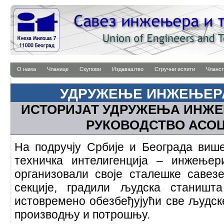
О нама
Чланице
Скупови
Издаваштво
Стручни испити
Чланст
УДРУЖЕЊЕ ИНЖЕЊЕР
ИСТОРИЈАТ УДРУЖЕЊА ИНЖЕ
РУКОВОДСТВО АСО
На подручју Србије и Београда више
техничка интелигенција – инжењер
организовали своје сталешке савез
секције, градили људска станишт
истовремено обезбеђујући све људск
производњу и потрошњу.