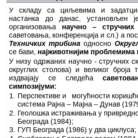
У складу са циљевима и задатци
настанка до данас, установљен 
организовања
научно – стручни
саветовања, конференција
и сл.) а п
Техничких трибина
односно
Округ
се бави,
најживотнијим проблемима
У низу одржаних научно - стручних ск
округлих столова) и великог броја т
издвајају се следећа
саветов
симпозијуми:
Перспективе и могућности коришћ
система Рајна – Мајна – Дунав
(197
Геолошка истраживања у привредно
Београда (1984);
ГУП Београда (1986) у два циклуса;