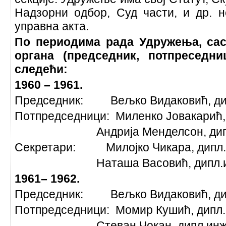
Надзорни одбор, Суд части, и др. 
управна акта.
По периодима рада Удружења, сас
органа (председник, потпреседни
следећи:
1960 – 1961.
Председник: Вељко Видаковић, ди
Потпредседници: Миленко Јовакарић, 
Андрија Менделсон, дипл
Секретари: Милојко Чикара, дипл.
Наташа Васовић, дипл.и
1961– 1962.
Председник: Вељко Видаковић, ди
Потпредседници: Момир Кушић, дипл.
Стеван Чокан, дипл.инж