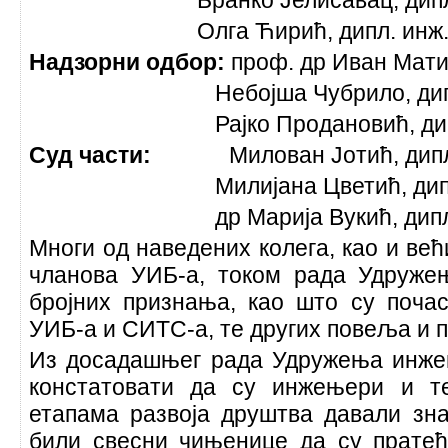
Бранко Јелисавац, дипл. 
Олга Ћирић, дипл. инж
Надзорни одбор:
проф. др Иван Матић
Небојша Чубрило, дипл.
Рајко Продановић, дипл.
Суд части:
Милован Јотић, дипл.
Милијана Цветић, дипл.
др Марија Вукић, дипл. 
Многи од наведених колега, као и већ
чланова УИБ-а, током рада Удруже
бројних признања, као што су поча
УИБ-а и СИТС-а, те других повеља и п
Из досадашњег рада Удружења инже
констатовати да су инжењери и т
етапама развоја друштва давали зна
били свесни чињенице да су пратећ