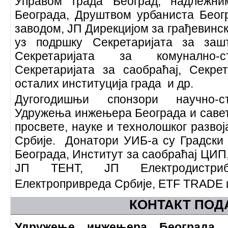
Управом града Београд, надлежни
Београда, Друштвом урбаниста Беог
заводом, ЈП Дирекцијом за грађевинс
уз подршку Секретаријата за заш
Секретаријата за комунално-с
Секретаријата за саобраћај, Секре
осталих институција града и др.
Дугогодишњи спонзори научно-с
Удружења инжењера Београда и саве
просвете, науке и технолошког разв
Србије. Донатори УИБ-а су Градски 
Београда, Институт за саобраћај ЦИП,
ЈП ТЕНТ, ЈП Електродистриб
Електропривреда Србије, ETF TRADE 
КОНТАКТ ПОД
Удружење инжењера Београда, К