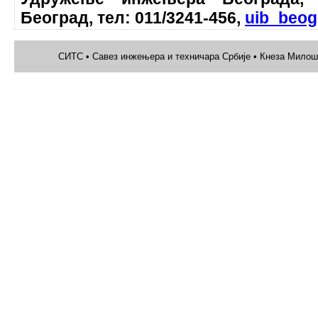
Београд, тел: 011/3241-456,
uib_beog
СИТС • Савез инжењера и техничара Србије • Кнеза Милоша 