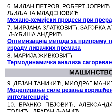
6. МИЛАН ПЕТРОВ, РОБЕРТ ЈОГРИЋ
ЉИЉАНА МЛАДЕНОВИЋ
Механо-хемијски процеси при прер
7. МИРЈАНА ЗЛАТКОВИЋ, ЗАГОРКА
ЉУБИША АНДРИЋ
Оптимизација метода за припрему т
израду ливачких премаза
8. МАРИЈА ЖИВКОВИЋ
Термодинамичка анализа сагорева
МАШИНСТВ
9. ДЕЈАН ТАНИКИЋ, МИОДРАГ МАНИ
Моделирање силе резања коришћењ
интелигенције
10. БРАНКО ПЕЈОВИЋ, АЛЕКСАНД
ТОДИЋ, ДРАГАН ЉАМИЋ