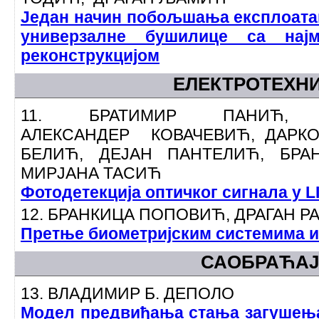
Један начин побољшања експлоата
универзалне бушилице са нај
реконструкцијом
ЕЛЕКТРОТЕХН
11. БРАТИМИР ПАНИЋ,
АЛЕКСАНДЕР КОВАЧЕВИЋ, ДАРК
БЕЛИЋ, ДЕЈАН ПАНТЕЛИЋ, БРА
МИРЈАНА ТАСИЋ
Фотодетекција оптичког сигнала у L
12. БРАНКИЦА ПОПОВИЋ, ДРАГАН 
Претње биометријским системима и
САОБРАЋА
13. ВЛАДИМИР Б. ДЕПОЛО
Модел предвиђања стања загушења