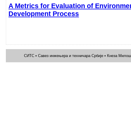
A Metrics for Evaluation of Environme
Development Process
СИТС • Савез инжењера и техничара Србије • Кнеза Милоша 