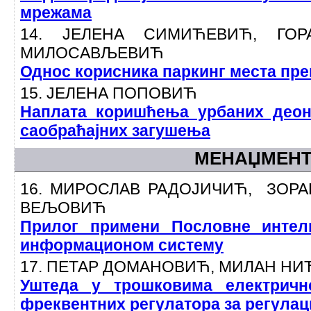
мрежама
14. ЈЕЛЕНА СИМИЋЕВИЋ, ГОР
МИЛОСАВЉЕВИЋ
Однос корисника паркинг места пр
15. ЈЕЛЕНА ПОПОВИЋ
Наплата коришћења урбаних део
саобраћајних загушења
МЕНАЏМЕН
16. МИРОСЛАВ РАДОЈИЧИЋ, ЗОР
ВЕЉОВИЋ
Прилог примени Пословне интел
информационом систему
17. ПЕТАР ДОМАНОВИЋ, МИЛАН Н
Уштеда у трошковима електричн
фреквентних регулатора за регулац