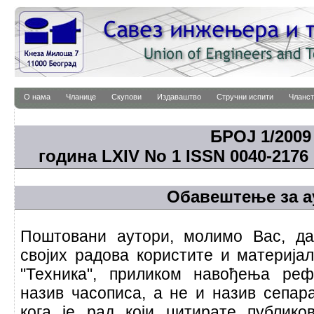
О нама
Чланице
Скупови
Издаваштво
Стручни испити
Чланст
БРОЈ 1/2009
година LXIV No 1 ISSN 0040-2176 
Обавештење за а
Поштовани аутори, молимо Вас, да
својих радова користите и материја
"Техника", приликом навођења ре
назив часописа, а не и назив сепар
кога је рад који цитирате публико