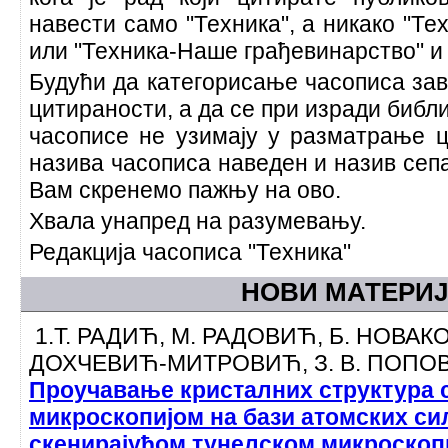
навести само "Техника", а никако "Те
или "Техника-Наше грађевинарство" и
Будући да категорисање часописа зав
цитираности, а да се при изради библ
часописе не узимају у разматрање ц
назива часописа наведен и назив сеп
Вам скренемо пажњу на ово.
Хвала унапред на разумевању.
Редакција часописа "Техника"
НОВИ МАТЕРИ
1.Т. РАДИЋ, М. РАДОВИЋ, Б. НОВАКОВ
ДОХЧЕВИЋ-МИТРОВИЋ, З. В. ПОПО
Проучавање кристалних структура 
микроскопијом на бази атомских си
скенирајућом тунелском микроскоп