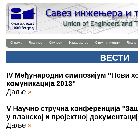
О нама
Чланице
Скупови
Издаваштво
Стручни испити
Чланст
ВЕСТИ
IV Међународни симпозијум "Нови хо
комуникација 2013"
Даље
»
V Научно стручна конференција "За
у планској и пројектној документаци
Даље
»