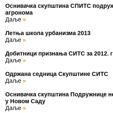
Оснивачка скупштина СПИТС подру
агронома
Даље
»
Летња школа урбанизма 2013
Даље
»
Добитници признања СИТС за 2012. 
Даље
»
Одржана седница Скупштине СИТС
Даље
»
Оснивачка скупштина Подружнице н
у Новом Саду
Даље
»