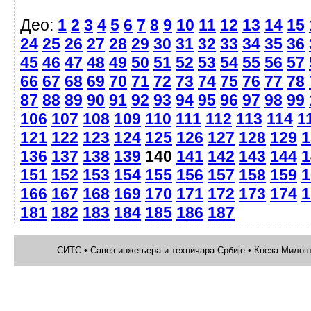
Део:
1
2
3
4
5
6
7
8
9
10
11
12
13
14
15
24
25
26
27
28
29
30
31
32
33
34
35
36
45
46
47
48
49
50
51
52
53
54
55
56
57
66
67
68
69
70
71
72
73
74
75
76
77
78
87
88
89
90
91
92
93
94
95
96
97
98
99
106
107
108
109
110
111
112
113
114
1
121
122
123
124
125
126
127
128
129
1
136
137
138
139
140
141
142
143
144
1
151
152
153
154
155
156
157
158
159
1
166
167
168
169
170
171
172
173
174
1
181
182
183
184
185
186
187
СИТС • Савез инжењера и техничара Србије • Кнеза Милоша 