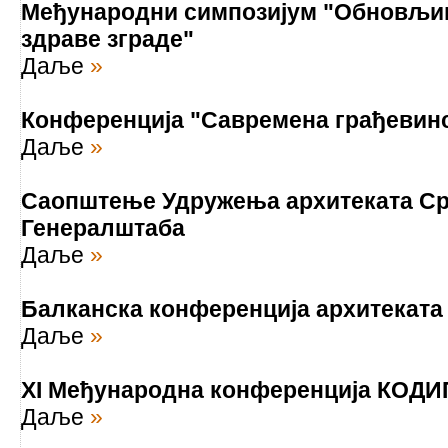
Међународни симпозијум "Обновљив
здраве зграде"
Даље
»
Конференција "Савремена грађевинс
Даље
»
Саопштење Удружења архитеката Срб
Генералштаба
Даље
»
Балканска конференција архитеката
Даље
»
XI Међународна конференција КОДИ
Даље
»